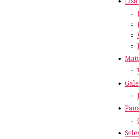
Lisa
Matt
Gale
Pan
Sele