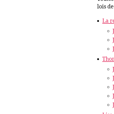
lois de
La r
Tho