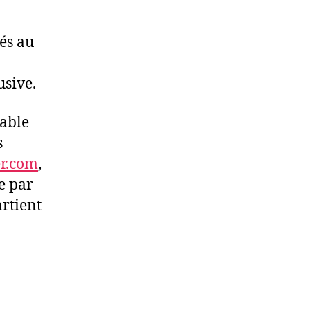
és au
usive.
sable
s
er.com
,
ue par
artient