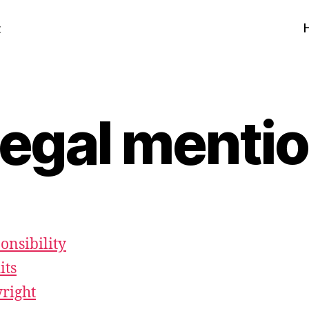
t
egal menti
onsibility
its
right