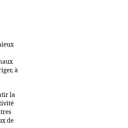
mieux
anaux
iger, à
tir la
tivité
utres
ux de