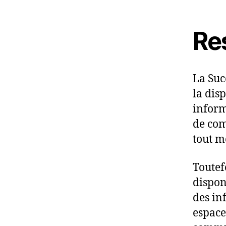
Res
La Suc
la disp
inform
de com
tout m
Toutef
disponi
des in
espace