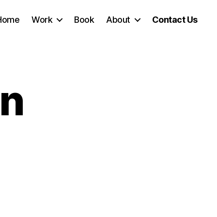
Home
Work
Book
About
Contact Us
on