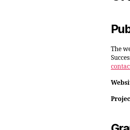
Pub
The w
Succes
contac
Websi
Proje
Gra