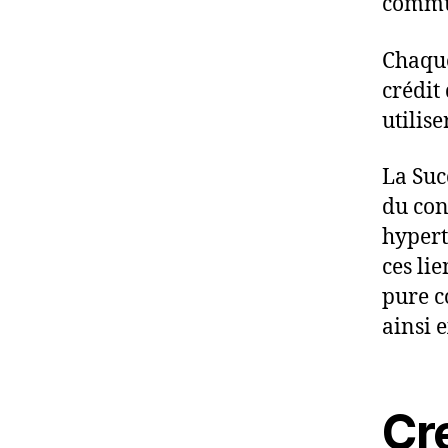
commu
Chaque
crédit
utilis
La Suc
du cont
hypert
ces li
pure c
ainsi 
Cr