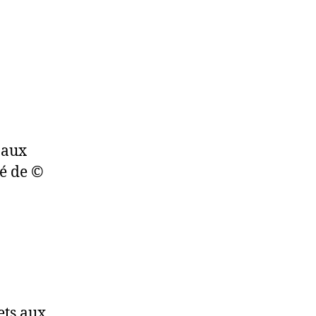
s aux
té de ©
ets aux