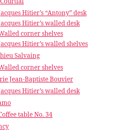
 Courtial
Jacques Hitier’s “Antony” desk
Jacques Hitier’s walled desk
Walled corner shelves
Jacques Hitier’s walled shelves
hieu Salvaing
Walled corner shelves
rie Jean-Baptiste Bouvier
Jacques Hitier’s walled desk
amo
Coffee table No. 34
ncy